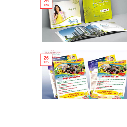
26
Th5
26
Th5