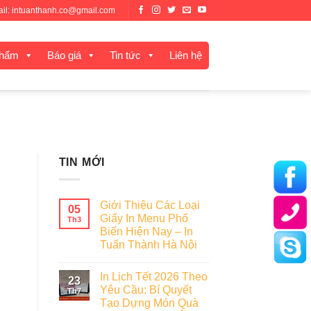
mail: intuanthanh.co@gmail.com
phẩm
Báo giá
Tin tức
Liên hệ
TIN MỚI
Giới Thiệu Các Loại
05
Giấy In Menu Phổ
Th3
Biến Hiện Nay – In
Tuấn Thành Hà Nội
In Lịch Tết 2026 Theo
23
Yêu Cầu: Bí Quyết
Th7
Tạo Dựng Món Quà