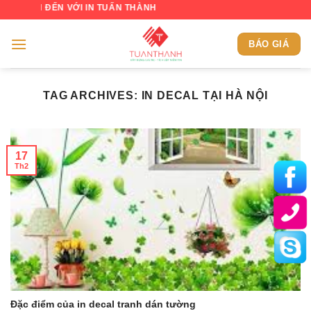
Skip
H ĐẾN VỚI IN TUẤN THÀNH
to
content
BÁO GIÁ
TAG ARCHIVES:
IN DECAL TẠI HÀ NỘI
17
Th2
Đặc điểm của in decal tranh dán tường