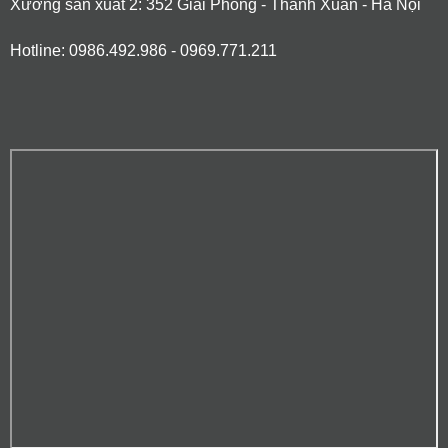
Xưởng sản xuất 2: 352 Giải Phóng - Thanh Xuân - Hà Nội
Hotline: 0986.492.986 - 0969.771.211