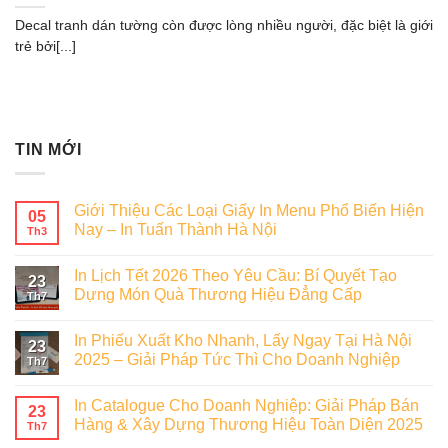
Decal tranh dán tường còn được lòng nhiều người, đặc biệt là giới
trẻ bởi[...]
TIN MỚI
Giới Thiệu Các Loại Giấy In Menu Phổ Biến Hiện
05
Nay – In Tuấn Thành Hà Nội
Th3
In Lịch Tết 2026 Theo Yêu Cầu: Bí Quyết Tạo
23
Dựng Món Quà Thương Hiệu Đẳng Cấp
Th7
In Phiếu Xuất Kho Nhanh, Lấy Ngay Tại Hà Nội
23
2025 – Giải Pháp Tức Thì Cho Doanh Nghiệp
Th7
In Catalogue Cho Doanh Nghiệp: Giải Pháp Bán
23
Hàng & Xây Dựng Thương Hiệu Toàn Diện 2025
Th7