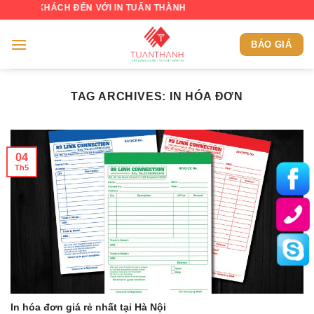
Skip
HÁCH ĐẾN VỚI IN TUẤN THÀNH
to
content
BÁO GIÁ
TAG ARCHIVES:
IN HÓA ĐƠN
04
Th5
In hóa đơn giá rẻ nhất tại Hà Nội