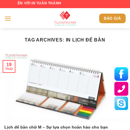
Skip
 ĐẾN VỚI IN TUẤN THÀNH
to
content
BÁO GIÁ
TAG ARCHIVES:
IN LỊCH ĐỂ BÀN
19
Th12
Lịch để bàn chữ M – Sự lựa chọn hoàn hảo cho bạn