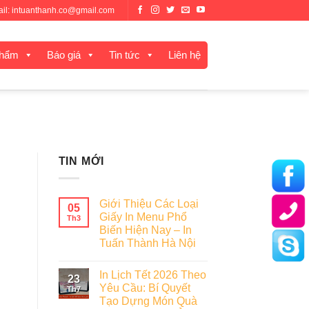
mail: intuanthanh.co@gmail.com
phẩm
Báo giá
Tin tức
Liên hệ
TIN MỚI
Giới Thiệu Các Loại
05
Giấy In Menu Phổ
Th3
]
Biến Hiện Nay – In
Tuấn Thành Hà Nội
In Lịch Tết 2026 Theo
23
Yêu Cầu: Bí Quyết
Th7
Tạo Dựng Món Quà