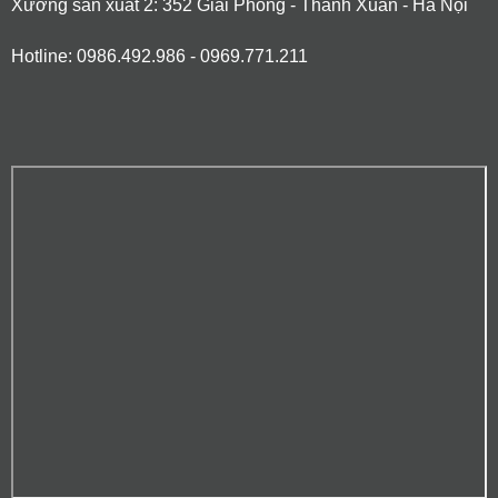
Xưởng sản xuất 2: 352 Giải Phóng - Thanh Xuân - Hà Nội
Hotline: 0986.492.986 - 0969.771.211