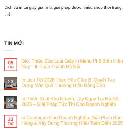
Dịch vụ in túi giấy giá rẻ là giải pháp được nhiều shop thời trang,
[...]
TIN MỚI
Giới Thiệu Các Loại Giấy In Menu Phổ Biến Hiện
05
Nay – In Tuấn Thành Hà Nội
Th3
In Lịch Tết 2026 Theo Yêu Cầu: Bí Quyết Tạo
23
Dựng Món Quà Thương Hiệu Đẳng Cấp
Th7
In Phiếu Xuất Kho Nhanh, Lấy Ngay Tại Hà Nội
23
2025 – Giải Pháp Tức Thì Cho Doanh Nghiệp
Th7
In Catalogue Cho Doanh Nghiệp: Giải Pháp Bán
23
Hàng & Xây Dựng Thương Hiệu Toàn Diện 2025
Th7