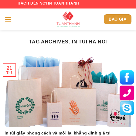
Skip
 KHÁCH ĐẾN VỚI IN TUẤN THÀNH
to
content
BÁO GIÁ
TAG ARCHIVES:
IN TUI HA NOI
21
Th8
In túi giấy phong cách và mới lạ, khẳng định giá trị