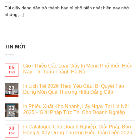
Túi giấy đang dần trở thành bao bì phổ biến nhất hiện nay nhờ
những[...]
TIN MỚI
Giới Thiệu Các Loại Giấy In Menu Phổ Biến Hiện
05
Nay – In Tuấn Thành Hà Nội
Th3
In Lịch Tết 2026 Theo Yêu Cầu: Bí Quyết Tạo
23
Dựng Món Quà Thương Hiệu Đẳng Cấp
Th7
In Phiếu Xuất Kho Nhanh, Lấy Ngay Tại Hà Nội
23
2025 – Giải Pháp Tức Thì Cho Doanh Nghiệp
Th7
In Catalogue Cho Doanh Nghiệp: Giải Pháp Bán
23
Hàng & Xây Dựng Thương Hiệu Toàn Diện 2025
Th7