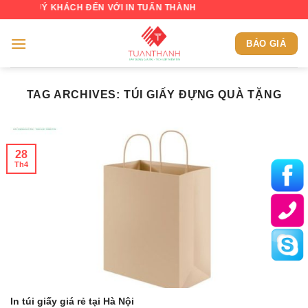
Skip
QUÝ KHÁCH ĐẾN VỚI IN TUẤN THÀNH
to
content
BÁO GIÁ
TAG ARCHIVES:
TÚI GIẤY ĐỰNG QUÀ TẶNG
28
Th4
In túi giấy giá rẻ tại Hà Nội