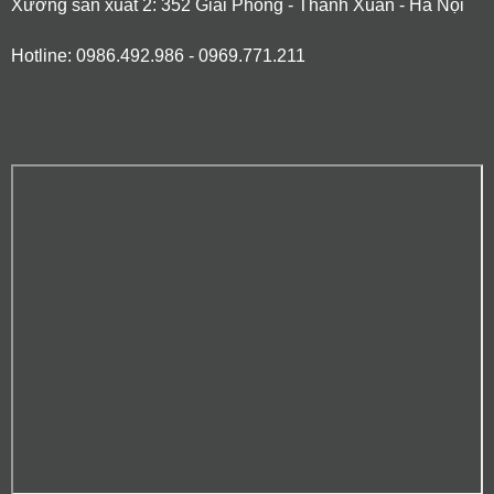
Xưởng sản xuất 2: 352 Giải Phóng - Thanh Xuân - Hà Nội
Hotline: 0986.492.986 - 0969.771.211