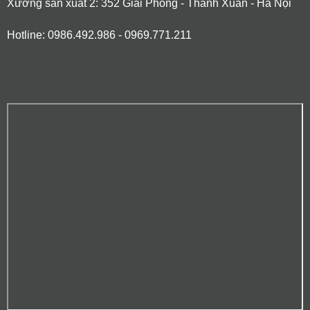
Xưởng sản xuất 2: 352 Giải Phóng - Thanh Xuân - Hà Nội
Hotline: 0986.492.986 - 0969.771.211