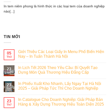
In tem niêm phong là hình thức in các loại tem của doanh nghiệp
nào[...]
TIN MỚI
Giới Thiệu Các Loại Giấy In Menu Phổ Biến Hiện
05
Nay – In Tuấn Thành Hà Nội
Th3
In Lịch Tết 2026 Theo Yêu Cầu: Bí Quyết Tạo
23
Dựng Món Quà Thương Hiệu Đẳng Cấp
Th7
In Phiếu Xuất Kho Nhanh, Lấy Ngay Tại Hà Nội
23
2025 – Giải Pháp Tức Thì Cho Doanh Nghiệp
Th7
In Catalogue Cho Doanh Nghiệp: Giải Pháp Bán
23
Hàng & Xây Dựng Thương Hiệu Toàn Diện 2025
Th7