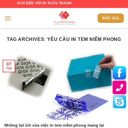
Skip
KHÁCH ĐẾN VỚI IN TUẤN THÀNH
to
content
BÁO GIÁ
TAG ARCHIVES:
YÊU CẦU IN TEM NIÊM PHONG
07
Th9
Những lợi ích của việc in tem niêm phong mang lại