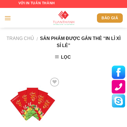
Skip
CH ĐẾN VỚI IN TUẤN THÀNH
to
content
BÁO GIÁ
TRANG CHỦ
SẢN PHẨM ĐƯỢC GẮN THẺ “IN LÌ XÌ
/
SỈ LẺ”
LỌC
Add to
Wishlist