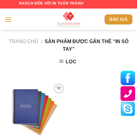
Skip
G QUÝ KHÁCH ĐẾN VỚI IN TUẤN THÀNH
to
content
BÁO GIÁ
TRANG CHỦ
SẢN PHẨM ĐƯỢC GẮN THẺ “IN SỔ
/
TAY”
LỌC
Add to
Wishlist